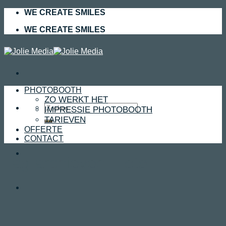
Skip
WE CREATE SMILES
to
WE CREATE SMILES
content
PHOTOBOOTH
ZO WERKT HET
Zoeken
IMPRESSIE PHOTOBOOTH
naar:
TARIEVEN
OFFERTE
CONTACT
Tag archieven:
Foto