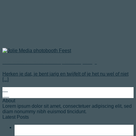
PHOTOBOOTH: “Groot succes op iedere verjaardag!”
Herken je dat, je bent jarig en twijfelt of je het nu wel of niet
[...]
22
feb
About
Lorem ipsum dolor sit amet, consectetuer adipiscing elit, sed
diam nonummy nibh euismod tincidunt.
Latest Posts
22
feb