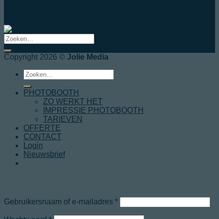
OFFERTE
CONTACT
Copyright 2026 ©
Jolie Media
Zoeken
naar:
PHOTOBOOTH
ZO WERKT HET
IMPRESSIE PHOTOBOOTH
TARIEVEN
OFFERTE
CONTACT
Login
Nieuwsbrief
Login
Gebruikersnaam of e-mailadres
*