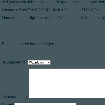
sed justo a erat lobortis gravida. Suspendisse nibh neque, hendr
Lawrance Polo Tee NOK 249, Jack & Jones – NELLY.COM
Marfa authentic High Life veniam Carles nostrud, pickled meg
Beoordelingen
Er zijn nog geen beoordelingen.
Wees de eerste om “Lawrance Polo Tee Jack & Jon
Je waardering
*
Je beoordeling
*
Naam
*