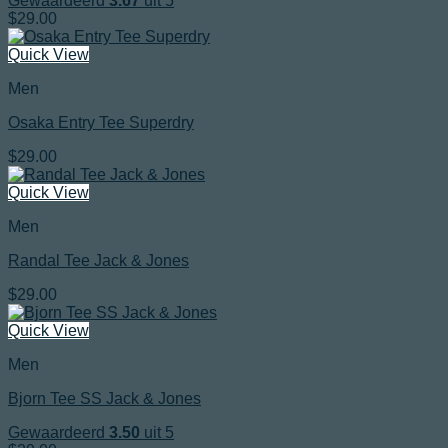
Gewaardeerd
3.67
uit 5
$
29.00
Quick View
Men
Osaka Entry Tee Superdry
$
29.00
Quick View
Men
Randal Tee Jack & Jones
$
29.00
Quick View
Men
Bjorn Tee SS Jack & Jones
Gewaardeerd
3.50
uit 5