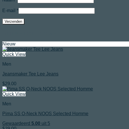
E-mail
*
Gerelateerde producten
Nieuw
Quick View
Men
Jeansmaker Tee Lee Jeans
$
29.00
Quick View
Men
Pima SS O-Neck NOOS Selected Homme
Gewaardeerd
5.00
uit 5
$
29.00