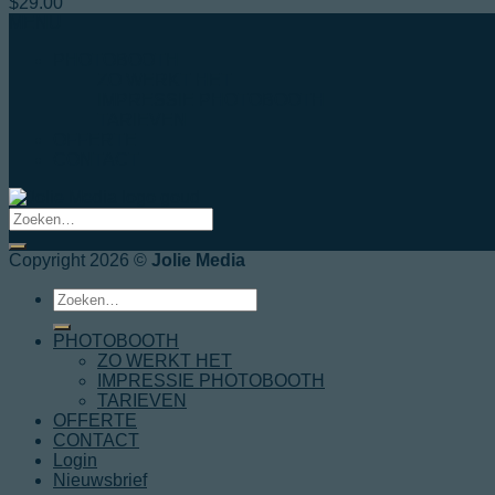
$
29.00
MENU
PHOTOBOOTH
ZO WERKT HET
IMPRESSIE PHOTOBOOTH
TARIEVEN
OFFERTE
CONTACT
Copyright 2026 ©
Jolie Media
Zoeken
naar:
PHOTOBOOTH
ZO WERKT HET
IMPRESSIE PHOTOBOOTH
TARIEVEN
OFFERTE
CONTACT
Login
Nieuwsbrief