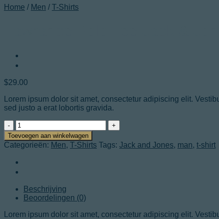
Home
/
Men
/
T-Shirts
Lawrance Polo Tee Jack & Jo
$
29.00
Lorem ipsum dolor sit amet, consectetur adipiscing elit. Vestib
sed justo a erat lobortis gravida.
Lawrance
Polo
Toevoegen aan winkelwagen
Tee
Categorieën:
Men
,
T-Shirts
Tags:
Jack and Jones
,
man
,
t-shirt
Jack
&
Jones
aantal
Beschrijving
Beoordelingen (0)
Lorem ipsum dolor sit amet, consectetur adipiscing elit. Vestib